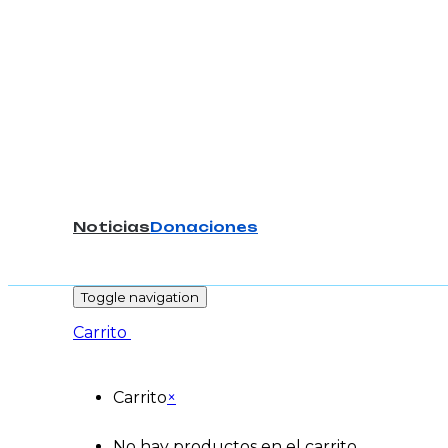
Noticias
Donaciones
-
Toggle navigation
Carrito
Carrito
×
No hay productos en el carrito.