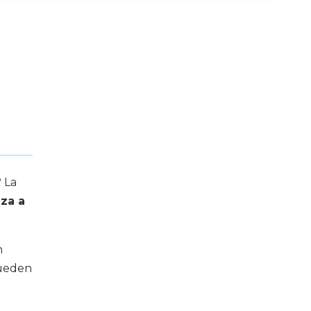
 La
za a
n
pueden