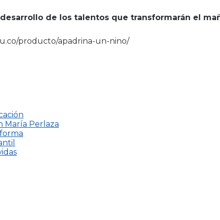
desarrollo de los talentos que transformarán el ma
du.co/producto/apadrina-un-nino/
cación
n María Perlaza
 forma
ntil
vidas