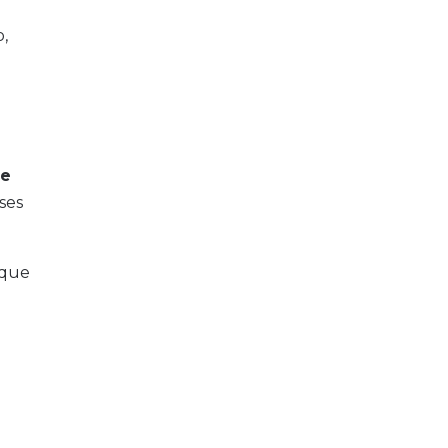
,
le
ses
 que