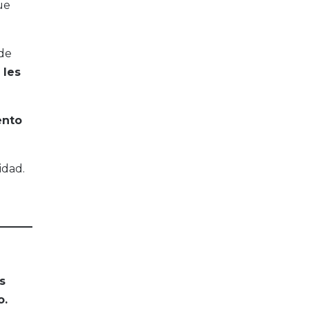
ue
 de
 les
nto
idad.
s
o.