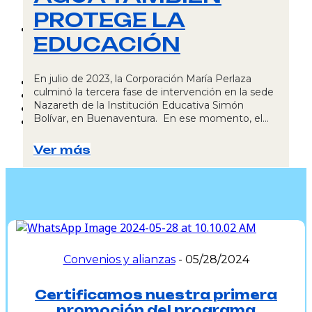
Opciones de donación
PROTEGE LA
Donaciones desde Estados Unidos
Nosotros
EDUCACIÓN
Quiénes somos
Noticias
Servicios
En julio de 2023, la Corporación María Perlaza
Programas
culminó la tercera fase de intervención en la sede
Impacto Social
Nazareth de la Institución Educativa Simón
Contacto
Bolívar, en Buenaventura. En ese momento, el…
Español
Español
English
Ver más
Convenios y alianzas
-
05/28/2024
Certificamos nuestra primera
promoción del programa