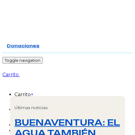
Donaciones
-
Toggle navigation
Carrito
Carrito
×
Últimas noticias:
No hay productos en el carrito.
BUENAVENTURA: EL
Inicio
AGUA TAMBIÉN
Donar