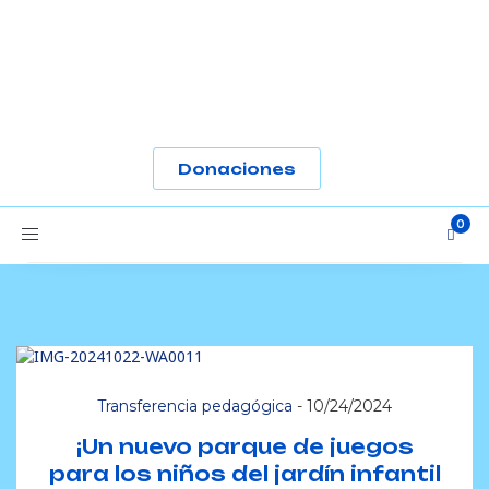
PROTEGE LA
EDUCACIÓN
En julio de 2023, la Corporación María Perlaza
culminó la tercera fase de intervención en la sede
Nazareth de la Institución Educativa Simón Bolívar,
en Buenaventura. En ese momento, el…
-
Donaciones
Ver más
Toggle
navigation
Transferencia pedagógica
-
10/24/2024
¡Un nuevo parque de juegos
para los niños del jardín infantil