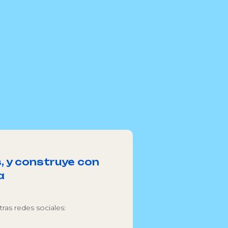
, y construye con
a
ras redes sociales: