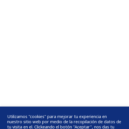
Síguenos en nuestras redes sociales:
Corporación María Perlaza
Utilizamos "cookies" para mejorar tu experiencia en
nuestro sitio web por medio de la recopilación de datos de
(+57) (2) 3868071 - (+57) 317 574 1085
tu visita en el. Clickeando el botón "Aceptar", nos das tu
Calle 5 Oeste # 18-02 Barrio Nacional