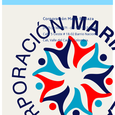
Corporación María Perlaza
(+57) (2) 3868071 - (+57) 317 574 1085
Calle 5 Oeste # 18-02 Barrio Nacional
Cali, Valle del Cauca, Colombia.