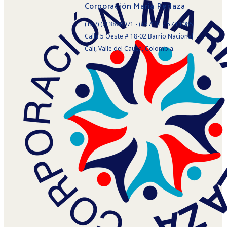
Corporación María Perlaza
(+57) (2) 3868071 - (+57) 317 574 1085
Calle 5 Oeste # 18-02 Barrio Nacional
Cali, Valle del Cauca, Colombia.