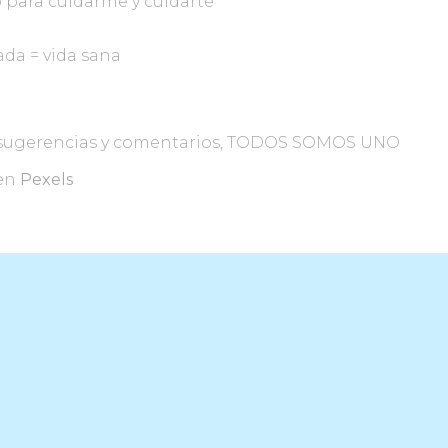
 para cuidarme y cuidarte
da = vida sana
s sugerencias y comentarios, TODOS SOMOS UNO
en
Pexels