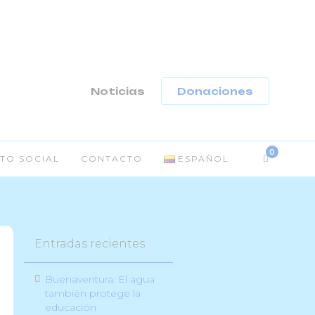
-
Noticias
Donaciones
TO SOCIAL
CONTACTO
ESPAÑOL
Entradas recientes
Buenaventura: El agua
también protege la
educación