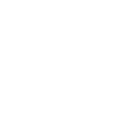
Acompáñanos en la
transformación de cientos de
vidas, y construye con nosotros
un mejor futuro para Colombia
Suscríbete a nuestra lista de correo electrónico:
*
indicates required
Correo electrónico
*
Nombre