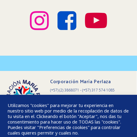
Corporación María Perlaza
(+57) (2) 3868071 - (+57) 317 574 1085
Calle 5 Oeste # 18-02 Barrio Nacional
Cali, Valle del Cauca, Colombia.
Utilizamos "cookies" para mejorar tu experiencia en
nuestro sitio web por medio de la recopilación de datos de
tu visita en el. Clickeando el botón "Aceptar", nos das tu
consentimiento para hacer uso de TODAS las "cookies".
Puedes visitar "Preferencias de cookies" para controlar
cuales quieres permitir y cuales no.