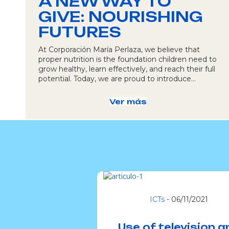
A NEW WAY TO
GIVE: NOURISHING
FUTURES
At Corporación María Perlaza, we believe that
proper nutrition is the foundation children need to
grow healthy, learn effectively, and reach their full
potential. Today, we are proud to introduce…
Ver más
ICTs
-
06/11/2021
Use of television a