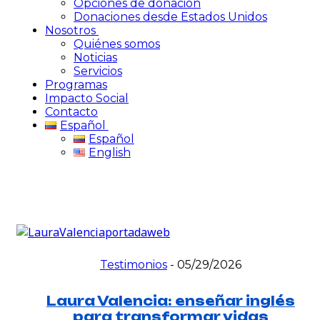
Opciones de donación
Donaciones desde Estados Unidos
Nosotros
Quiénes somos
Noticias
Servicios
Programas
Impacto Social
Contacto
Español
Español
English
Testimonios
-
05/29/2026
Laura Valencia: enseñar inglés
para transformar vidas