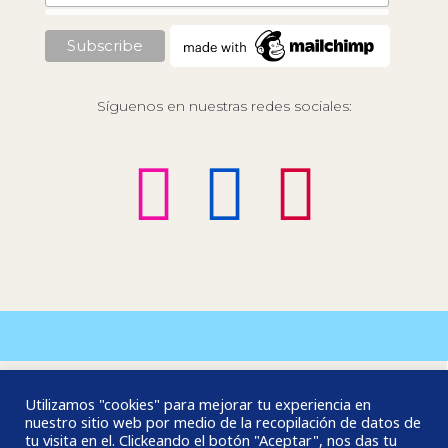
Síguenos en nuestras redes sociales:
Corporación María Perlaza
Utilizamos "cookies" para mejorar tu experiencia en
nuestro sitio web por medio de la recopilación de datos de
(+57) (2) 3868071 - (+57) 317 574 1085
tu visita en el. Clickeando el botón "Aceptar", nos das tu
Calle 5 Oeste # 18-02 Barrio Nacional